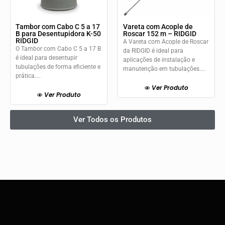
Tambor com Cabo C 5 a 17
Vareta com Acople de
B para Desentupidora K-50
Roscar 152 m – RIDGID
RIDGID
A Vareta com Acople de Roscar
O Tambor com Cabo C 5 a 17 B
da RIDGID é ideal para
é ideal para desentupir
aplicações de instalação e
tubulações de forma eficiente e
manutenção em tubulações....
prática....
Ver Produto
Ver Produto
Ver Todos os Produtos