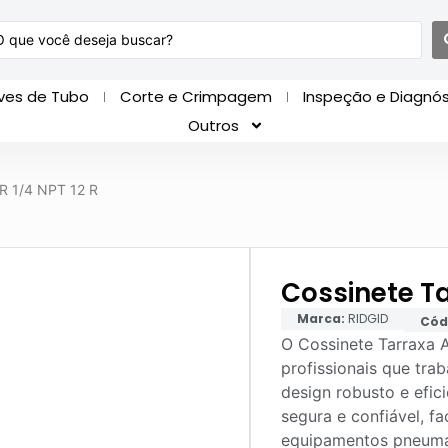
ves de Tubo
Corte e Crimpagem
Inspeção e Diagnós
Outros
AR 1/4 NPT 12 R
Cossinete Ta
Marca:
RIDGID
Cód
O Cossinete Tarraxa A
profissionais que tr
design robusto e efic
segura e confiável, f
equipamentos pneumát