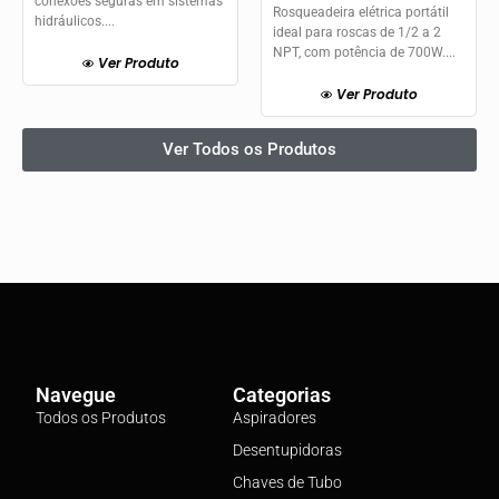
conexões seguras em sistemas
Rosqueadeira elétrica portátil
hidráulicos....
ideal para roscas de 1/2 a 2
NPT, com potência de 700W....
Ver Produto
Ver Produto
Ver Todos os Produtos
Navegue
Categorias
Todos os Produtos
Aspiradores
Desentupidoras
Chaves de Tubo