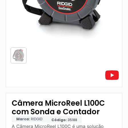
Câmera MicroReel L100C
com Sonda e Contador
Marca:
RIDGID
Código:
35188
A Câmera MicroReel L100C é uma solução