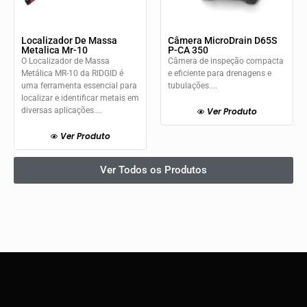
Localizador De Massa
Câmera MicroDrain D65S
Metalica Mr-10
P-CA 350
O Localizador de Massa
Câmera de inspeção compacta
Metálica MR-10 da RIDGID é
e eficiente para drenagens e
uma ferramenta essencial para
tubulações....
localizar e identificar metais em
diversas aplicações....
Ver Produto
Ver Produto
Ver Todos os Produtos